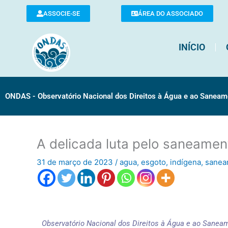
Ir
ASSOCIE-SE
ÁREA DO ASSOCIADO
para
o
conteúdo
INÍCIO
ONDAS - Observatório Nacional dos Direitos à Água e ao Saneam
A delicada luta pelo saneamen
31 de março de 2023
/
agua
,
esgoto
,
indígena
,
sanea
Observatório Nacional dos Direitos à Água e ao Sane