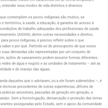
, entender seus modos de vida distintos e diversos.
s que contemplem os povos indígenas são muitos, se
 e territórios, à saúde, à educação, à garantia do acesso à
 condições de trabalho adequadas dos profissionais de saúde
aneamento (AISAN), dentre outras necessidades e direitos.
ara povos indígenas, é preciso refletir sobre o que
 saber e por quê. Partindo-se do pressuposto de que esses
que suas demandas são representadas por um conjunto de
vem, ações de saneamento podem assumir formas diferentes.
 redes de água e esgoto e as unidades de tratamento – até as
bilidade e do manejo das águas.
nda daqueles que o adotaram, ou a ele foram submetidos –, é
e técnicas procedentes de outras experiências, difíceis de
s práticas ancestrais, passadas de geração em geração, a
u manejo. Sem a homologação, demarcação e proteção das terras
uturantes asseguradas pelo Estado, sem o apoio da comunidade