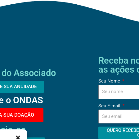
Receba no
as ações
 do Associado
Seu Nome
E SUA ANUIDADE
e o ONDAS
Seu E-mail
A SUA DOAÇÃO
cie-se
QUERO RECEBE