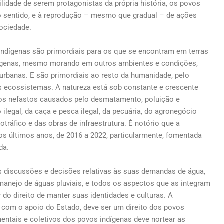
bilidade de serem protagonistas da própria história, os povos
 sentido, e à reprodução – mesmo que gradual – de ações
ociedade.
ndígenas são primordiais para os que se encontram em terras
ndígenas, mesmo morando em outros ambientes e condições,
banas. E são primordiais ao resto da humanidade, pelo
s ecossistemas. A natureza está sob constante e crescente
tos nefastos causados pelo desmatamento, poluição e
ilegal, da caça e pesca ilegal, da pecuária, do agronegócio
tráfico e das obras de infraestrutura. É notório que a
os últimos anos, de 2016 a 2022, particularmente, fomentada
da.
s discussões e decisões relativas às suas demandas de água,
manejo de águas pluviais, e todos os aspectos que as integram
 do direito de manter suas identidades e culturas. A
 com o apoio do Estado, deve ser um direito dos povos
entais e coletivos dos povos indígenas deve nortear as