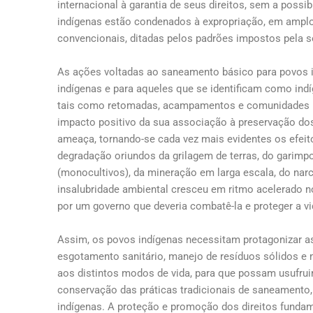
internacional à garantia de seus direitos, sem a possi
indígenas estão condenados à expropriação, em amplo
convencionais, ditadas pelos padrões impostos pela s
As ações voltadas ao saneamento básico para povos i
indígenas e para aqueles que se identificam como i
tais como retomadas, acampamentos e comunidades ur
impacto positivo da sua associação à preservação do
ameaça, tornando-se cada vez mais evidentes os efei
degradação oriundos da grilagem de terras, do garimpo 
(monocultivos), da mineração em larga escala, do narco
insalubridade ambiental cresceu em ritmo acelerado n
por um governo que deveria combatê-la e proteger a vi
Assim, os povos indígenas necessitam protagonizar a
esgotamento sanitário, manejo de resíduos sólidos e 
aos distintos modos de vida, para que possam usufruir
conservação das práticas tradicionais de saneamento,
indígenas. A proteção e promoção dos direitos fundam