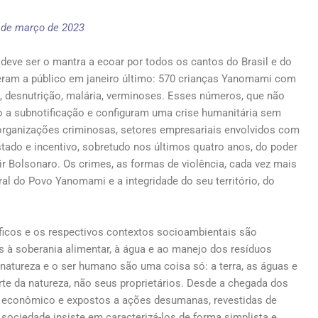
de março de 2023
deve ser o mantra a ecoar por todos os cantos do Brasil e do
ieram a público em janeiro último: 570 crianças Yanomami com
a, desnutrição, malária, verminoses. Esses números, que não
o a subnotificação e configuram uma crise humanitária sem
organizações criminosas, setores empresariais envolvidos com
tado e incentivo, sobretudo nos últimos quatro anos, do poder
ir Bolsonaro. Os crimes, as formas de violência, cada vez mais
al do Povo Yanomami e a integridade do seu território, do
icos e os respectivos contextos socioambientais são
 à soberania alimentar, à água e ao manejo dos resíduos
atureza e o ser humano são uma coisa só: a terra, as águas e
te da natureza, não seus proprietários. Desde a chegada dos
 econômico e expostos a ações desumanas, revestidas de
sociedade insiste em caracterizá-los de forma simplista e