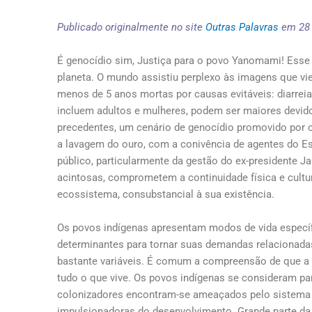
Publicado originalmente no site
Outras Palavras
em 28 
É genocídio sim, Justiça para o povo Yanomami! Esse 
planeta. O mundo assistiu perplexo às imagens que v
menos de 5 anos mortas por causas evitáveis: diarrei
incluem adultos e mulheres, podem ser maiores devid
precedentes, um cenário de genocídio promovido por 
a lavagem do ouro, com a conivência de agentes do Es
público, particularmente da gestão do ex-presidente Ja
acintosas, comprometem a continuidade física e cultur
ecossistema, consubstancial à sua existência.
Os povos indígenas apresentam modos de vida específ
determinantes para tornar suas demandas relacionadas
bastante variáveis. É comum a compreensão de que a n
tudo o que vive. Os povos indígenas se consideram par
colonizadores encontram-se ameaçados pelo sistema
impulsionadoras do desenvolvimento. Grande parte da 