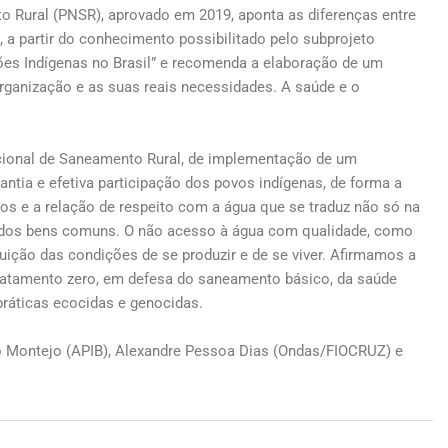
o Rural (PNSR), aprovado em 2019, aponta as diferenças entre
 a partir do conhecimento possibilitado pelo subprojeto
es Indígenas no Brasil” e recomenda a elaboração de um
rganização e as suas reais necessidades. A saúde e o
onal de Saneamento Rural, de implementação de um
tia e efetiva participação dos povos indígenas, de forma a
órios e a relação de respeito com a água que se traduz não só na
 e dos bens comuns. O não acesso à água com qualidade, como
uição das condições de se produzir e de se viver. Afirmamos a
smatamento zero, em defesa do saneamento básico, da saúde
ráticas ecocidas e genocidas.
 Montejo (APIB), Alexandre Pessoa Dias (Ondas/FIOCRUZ) e