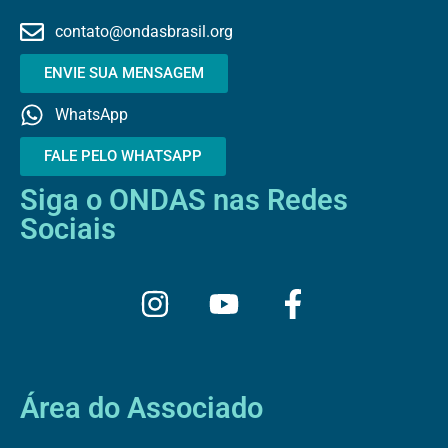
contato@ondasbrasil.org
ENVIE SUA MENSAGEM
WhatsApp
FALE PELO WHATSAPP
Siga o ONDAS nas Redes
Sociais
I
Y
F
n
o
a
s
u
c
t
t
e
a
u
b
Área do Associado
g
b
o