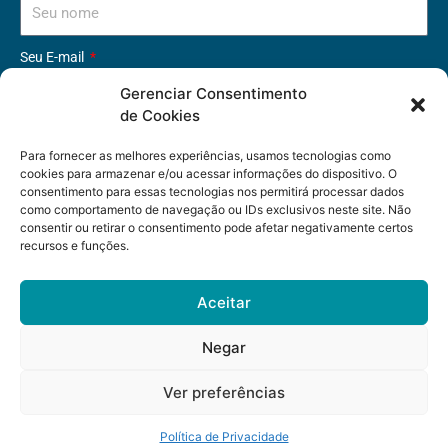
Seu E-mail
Gerenciar Consentimento
de Cookies
QUERO RECEBER A NEWSLETTER DO ONDAS
Para fornecer as melhores experiências, usamos tecnologias como
cookies para armazenar e/ou acessar informações do dispositivo. O
Política de Privacidade »
consentimento para essas tecnologias nos permitirá processar dados
como comportamento de navegação ou IDs exclusivos neste site. Não
consentir ou retirar o consentimento pode afetar negativamente certos
recursos e funções.
Aceitar
Negar
© Observatório Nacional dos Direitos à Água e ao
Saneamento - O ONDAS é uma instituição sem fins
lucrativos.
Ver preferências
Desenvolvido por Agência R2F
Política de Privacidade