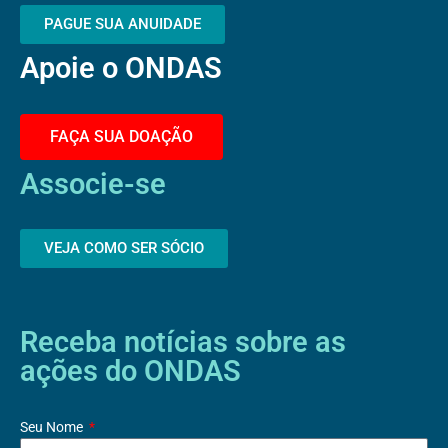
r
e
o
PAGUE SUA ANUIDADE
a
k
Apoie o ONDAS
m
-
f
FAÇA SUA DOAÇÃO
Associe-se
VEJA COMO SER SÓCIO
Receba notícias sobre as
ações do ONDAS
Seu Nome