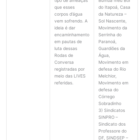
tipo de ameaças
Bumba meu Boi
que esses
do Itapoá, Casa
corpos d’água
da Natureza –
vem sofrendo. A
Sol Nascente,
ideia é dar
Movimento da
encaminhamento
Serrinha do
em pautas de
Paranoá,
luta dessas
Guardiões da
Rodas de
Água,
Conversa
Movimento em
registradas por
defesa do Rio
meio das LIVES
Melchior,
referidas.
Movimento em
defesa do
Córrego
Sobradinho
3) Sindicatos
SINPRO –
Sindicato dos
Professore do
DF, SINDSEP –