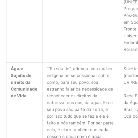
(UNIFE
Progra
Pós-Gr
em Soc
Frontei
Univer
Federal
Roraim
Água:
““Eu sou rio”, afirmou uma mulher
Salette
Sujeito de
indígena ao se posicionar sobre
(media
direito da
como, para seu povo, soa
URI/R
Comunidade
estranho falar da necessidade de
Rede E
de Vida
reconhecer os direitos da
da Águ
natureza, dos rios, da água. Ela e
Brasil) 
seu povo são parte da Terra, e
Oca do
por isso tudo que se faz a ela é
feito a nós também. Por ser parte
dela, é claro também que cada
pessoa e cada povo é água