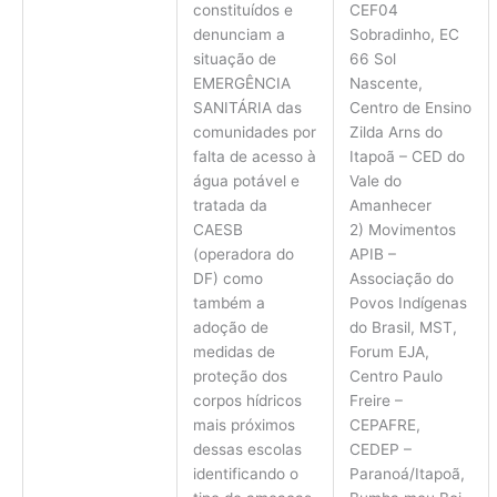
constituídos e
CEF04
denunciam a
Sobradinho, EC
situação de
66 Sol
EMERGÊNCIA
Nascente,
SANITÁRIA das
Centro de Ensino
comunidades por
Zilda Arns do
falta de acesso à
Itapoã – CED do
água potável e
Vale do
tratada da
Amanhecer
CAESB
2) Movimentos
(operadora do
APIB –
DF) como
Associação do
também a
Povos Indígenas
adoção de
do Brasil, MST,
medidas de
Forum EJA,
proteção dos
Centro Paulo
corpos hídricos
Freire –
mais próximos
CEPAFRE,
dessas escolas
CEDEP –
identificando o
Paranoá/Itapoã,