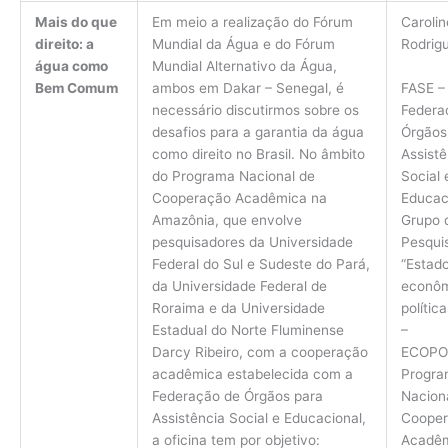
Mais do que
Em meio a realização do Fórum
Carolin
direito: a
Mundial da Água e do Fórum
Rodrig
água como
Mundial Alternativo da Água,
FASE –
Bem Comum
ambos em Dakar – Senegal, é
Federa
necessário discutirmos sobre os
Órgãos
desafios para a garantia da água
Assistê
como direito no Brasil. No âmbito
Social 
do Programa Nacional de
Educac
Cooperação Acadêmica na
Grupo 
Amazônia, que envolve
Pesqui
pesquisadores da Universidade
“Estado
Federal do Sul e Sudeste do Pará,
econôm
da Universidade Federal de
polític
Roraima e da Universidade
–
Estadual do Norte Fluminense
ECOPO
Darcy Ribeiro, com a cooperação
Progra
acadêmica estabelecida com a
Nacion
Federação de Órgãos para
Coope
Assistência Social e Educacional,
Acadêm
a oficina tem por objetivo: