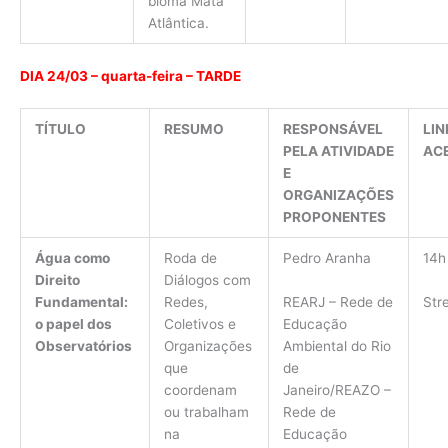
bioma Mata
Atlântica.
DIA 24/03 – quarta-feira – TARDE
TÍTULO
RESUMO
RESPONSÁVEL
LIN
PELA ATIVIDADE
AC
E
ORGANIZAÇÕES
PROPONENTES
Água como
Roda de
Pedro Aranha
14h
Direito
Diálogos com
REARJ – Rede de
Str
Fundamental:
Redes,
Educação
o papel dos
Coletivos e
Ambiental do Rio
Observatórios
Organizações
de
que
Janeiro/REAZO –
coordenam
Rede de
ou trabalham
Educação
na