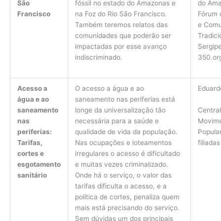
do Ama
São
fóssil no estado do Amazonas e
Fórum 
Francisco
na Foz do Rio São Francisco.
e Comu
Também teremos relatos das
Tradici
comunidades que poderão ser
Sergip
impactadas por esse avanço
350.or
indiscriminado.
Acesso a
O acesso a água e ao
Eduard
água e ao
saneamento nas periferias está
Central
saneamento
longe da universalização tão
Movim
nas
necessária para a saúde e
Popula
periferias:
qualidade de vida da população.
filiadas
Tarifas,
Nas ocupações e loteamentos
cortes e
irregulares o acesso é dificultado
esgotamento
e muitas vezes criminalizado.
sanitário
Onde há o serviço, o valor das
tarifas dificulta o acesso, e a
política de cortes, penaliza quem
mais está precisando do serviço.
Sem dúvidas um dos principais