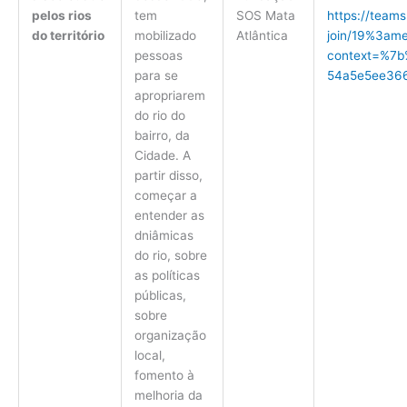
https://team
SOS Mata
pelos rios
tem
join/19%3am
Atlântica
do território
mobilizado
context=%7b
pessoas
54a5e5ee36
para se
apropriarem
do rio do
bairro, da
Cidade. A
partir disso,
começar a
entender as
dniâmicas
do rio, sobre
as políticas
públicas,
sobre
organização
local,
fomento à
melhoria da