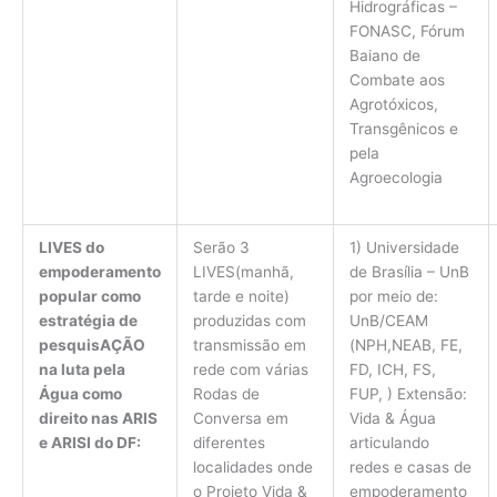
Hidrográficas –
FONASC, Fórum
Baiano de
Combate aos
Agrotóxicos,
Transgênicos e
pela
Agroecologia
LIVES do
Serão 3
1) Universidade
empoderamento
LIVES(manhã,
de Brasília – UnB
popular como
tarde e noite)
por meio de:
estratégia de
produzidas com
UnB/CEAM
pesquisAÇÃO
transmissão em
(NPH,NEAB, FE,
na luta pela
rede com várias
FD, ICH, FS,
Água como
Rodas de
FUP, ) Extensão:
direito nas ARIS
Conversa em
Vida & Água
e ARISI do DF:
diferentes
articulando
localidades onde
redes e casas de
o Projeto Vida &
empoderamento