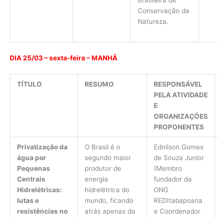
Brasileira de
Conservação da
Natureza.
DIA 25/03 – sexta-feira – MANHÃ
TÍTULO
RESUMO
RESPONSÁVEL
PELA ATIVIDADE
E
ORGANIZAÇÕES
PROPONENTES
Privatização da
O Brasil é o
Ednilson Gomes
água por
segundo maior
de Souza Junior
Pequenas
produtor de
(Membro
Centrais
energia
fundador da
Hidrelétricas:
hidrelétrica do
ONG
lutas e
mundo, ficando
REDItabapoana
resistências no
atrás apenas da
e Coordenador