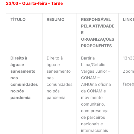
23/03 – Quarta-feira – Tarde
TÍTULO
RESUMO
RESPONSÁVEL
LINK
PELA ATIVIDADE
E
ORGANIZAÇÕES
PROPONENTES
Direito à
Direito à
Bartiria
13h30
água e
água e
Lima/Getúlio
Zoom
saneamento
saneamento
Vargas Junior –
nas
nas
CONAM –
faceb
comunidades
comunidades
AIH
Uma oficina
no pós
no pós
da CONAM e
pandemia
pandemia
movimento
comunitário,
com presença
de parceiros
nacionais e
internacionais