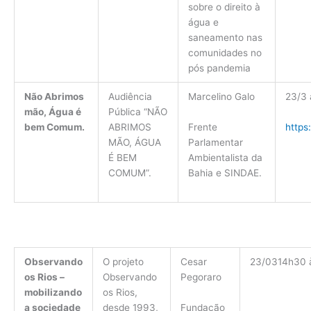
sobre o direito à
água e
saneamento nas
comunidades no
pós pandemia
Não Abrimos
Audiência
Marcelino Galo
23/3 
mão, Água é
Pública “NÃO
Frente
https
bem Comum.
ABRIMOS
Parlamentar
MÃO, ÁGUA
Ambientalista da
É BEM
Bahia e SINDAE.
COMUM”.
Observando
O projeto
Cesar
23/03
14h30 
os Rios –
Observando
Pegoraro
mobilizando
os Rios,
Fundação
a sociedade
desde 1993,