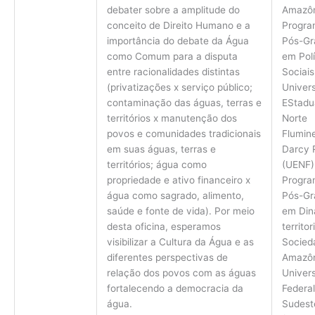
Amazôn
debater sobre a amplitude do
Progra
conceito de Direito Humano e a
Pós-Gr
importância do debate da Água
em Polí
como Comum para a disputa
Sociais
entre racionalidades distintas
Univer
(privatizações x serviço público;
EStadu
contaminação das águas, terras e
Norte
territórios x manutenção dos
Flumin
povos e comunidades tradicionais
Darcy R
em suas águas, terras e
(UENF)
territórios; água como
Progra
propriedade e ativo financeiro x
Pós-Gr
água como sagrado, alimento,
em Din
saúde e fonte de vida). Por meio
territor
desta oficina, esperamos
Socied
visibilizar a Cultura da Água e as
Amazôn
diferentes perspectivas de
Univer
relação dos povos com as águas
Federal
fortalecendo a democracia da
Sudest
água.