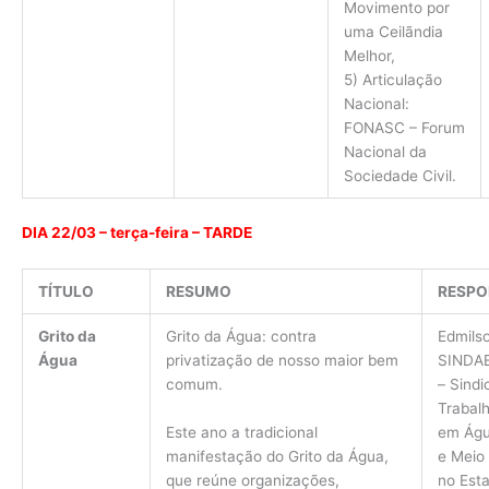
Movimento por
uma Ceilãndia
Melhor,
5) Articulação
Nacional:
FONASC – Forum
Nacional da
Sociedade Civil.
DIA 22/03
– terça-feira – TARDE
TÍTULO
RESUMO
RESPO
Grito da
Grito da Água: contra
Edmils
Água
privatização de nosso maior bem
SINDAE
comum.
– Sindi
Trabal
Este ano a tradicional
em Águ
manifestação do Grito da Água,
e Meio
que reúne organizações,
no Est