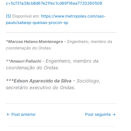
c=5cf31a38cb8d67e21fec1cd99f16ea7720260508
[5]
Disponível em:
https://www.metropoles.com/sao-
paulo/sabesp-queixas-procon-sp
*Marcos Helano Montenegro
– Engenheiro, membro da
coordenação do Ondas.
Engenheiro, membro da
**Amauri Pollachi
–
coordenação do Ondas.
***Edson Aparecido da Silva
–
Sociólogo,
secretário executivo do Ondas.
←
Post anterior
Post seguinte
→