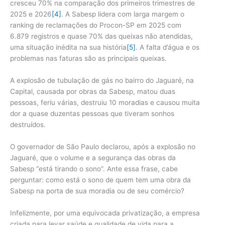
cresceu 70% na comparação dos primeiros trimestres de
2025 e 2026
[4]
. A Sabesp lidera com larga margem o
ranking de reclamações do Procon-SP em 2025 com
6.879 registros e quase 70% das queixas não atendidas,
uma situação inédita na sua história
[5]
. A falta d’água e os
problemas nas faturas são as principais queixas.
A explosão de tubulação de gás no bairro do Jaguaré, na
Capital, causada por obras da Sabesp, matou duas
pessoas, feriu várias, destruiu 10 moradias e causou muita
dor a quase duzentas pessoas que tiveram sonhos
destruídos.
O governador de São Paulo declarou, após a explosão no
Jaguaré, que o volume e a segurança das obras da
Sabesp “está tirando o sono”. Ante essa frase, cabe
perguntar: como está o sono de quem tem uma obra da
Sabesp na porta de sua moradia ou de seu comércio?
Infelizmente, por uma equivocada privatização, a empresa
criada para levar saúde e qualidade de vida para a