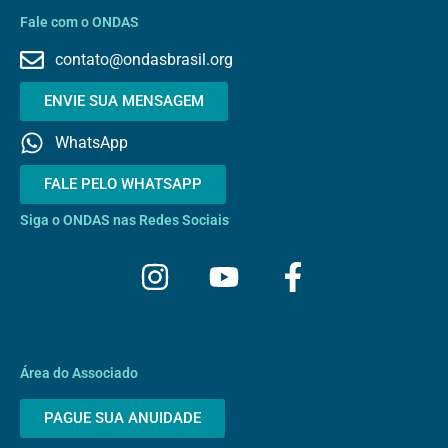
Fale com o ONDAS
contato@ondasbrasil.org
ENVIE SUA MENSAGEM
WhatsApp
FALE PELO WHATSAPP
Siga o ONDAS nas Redes Sociais
I
Y
F
n
o
a
s
u
c
t
t
e
a
u
b
Área do Associado
g
b
o
PAGUE SUA ANUIDADE
r
e
o