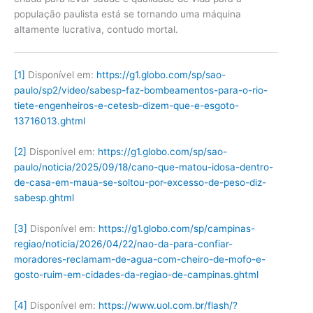
população paulista está se tornando uma máquina
altamente lucrativa, contudo mortal.
[1]
Disponível em:
https://g1.globo.com/sp/sao-
paulo/sp2/video/sabesp-faz-bombeamentos-para-o-rio-
tiete-engenheiros-e-cetesb-dizem-que-e-esgoto-
13716013.ghtml
[2]
Disponível em:
https://g1.globo.com/sp/sao-
paulo/noticia/2025/09/18/cano-que-matou-idosa-dentro-
de-casa-em-maua-se-soltou-por-excesso-de-peso-diz-
sabesp.ghtml
[3]
Disponível em:
https://g1.globo.com/sp/campinas-
regiao/noticia/2026/04/22/nao-da-para-confiar-
moradores-reclamam-de-agua-com-cheiro-de-mofo-e-
gosto-ruim-em-cidades-da-regiao-de-campinas.ghtml
[4]
Disponível em:
https://www.uol.com.br/flash/?