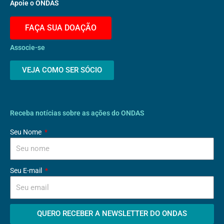
Apoie o ONDAS
a
k
m
-
FAÇA SUA DOAÇÃO
f
Associe-se
VEJA COMO SER SÓCIO
Receba notícias sobre as ações do ONDAS
Seu Nome
Seu E-mail
QUERO RECEBER A NEWSLETTER DO ONDAS