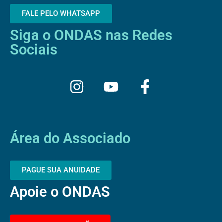
FALE PELO WHATSAPP
Siga o ONDAS nas Redes
Sociais
I
Y
F
n
o
a
s
u
c
t
t
e
a
u
b
Área do Associado
g
b
o
r
e
o
PAGUE SUA ANUIDADE
a
k
Apoie o ONDAS
m
-
f