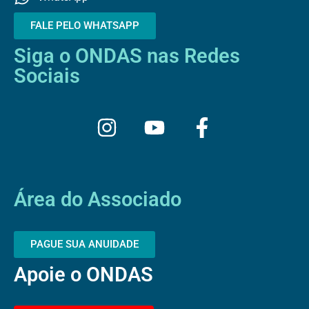
FALE PELO WHATSAPP
Siga o ONDAS nas Redes
Sociais
I
Y
F
n
o
a
s
u
c
t
t
e
a
u
b
Área do Associado
g
b
o
r
e
o
PAGUE SUA ANUIDADE
a
k
Apoie o ONDAS
m
-
f