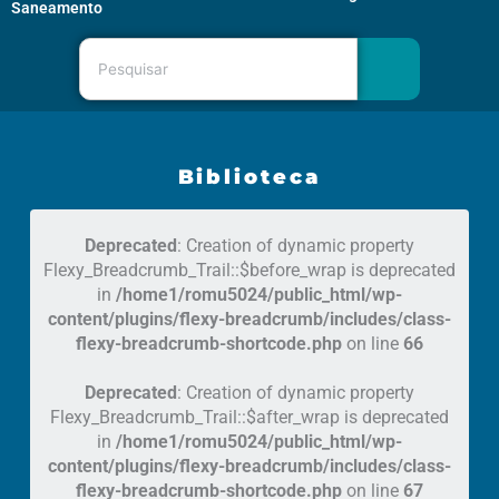
Saneamento
Pesquisar
Biblioteca
Deprecated
: Creation of dynamic property
Flexy_Breadcrumb_Trail::$before_wrap is deprecated
in
/home1/romu5024/public_html/wp-
content/plugins/flexy-breadcrumb/includes/class-
flexy-breadcrumb-shortcode.php
on line
66
Deprecated
: Creation of dynamic property
Flexy_Breadcrumb_Trail::$after_wrap is deprecated
in
/home1/romu5024/public_html/wp-
content/plugins/flexy-breadcrumb/includes/class-
flexy-breadcrumb-shortcode.php
on line
67