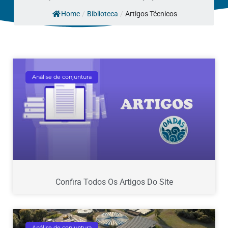
Home
/
Biblioteca
/
Artigos Técnicos
Página
Página
Página
Página
Página
Análise de conjuntura
Confira Todos Os Artigos Do Site
Análise de conjuntura