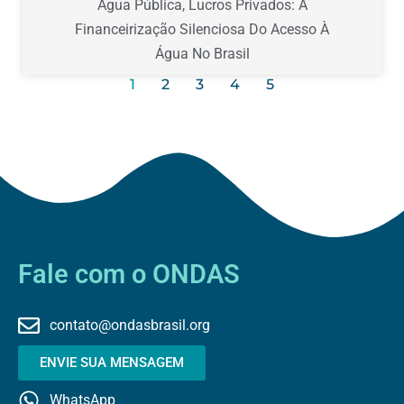
Água Pública, Lucros Privados: A
Financeirização Silenciosa Do Acesso À
Água No Brasil
1
2
3
4
5
Fale com o ONDAS
contato@ondasbrasil.org
ENVIE SUA MENSAGEM
WhatsApp